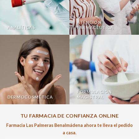
ATENCIÓN
ANALÍTICAS
FARMACÉUTICA
FORMULACIÓN
DERMOCOSMÉTICA
MAGISTRAL
TU FARMACIA DE CONFIANZA ONLINE
Farmacia Las Palmeras Benalmádena ahora te lleva el pedido
a casa.