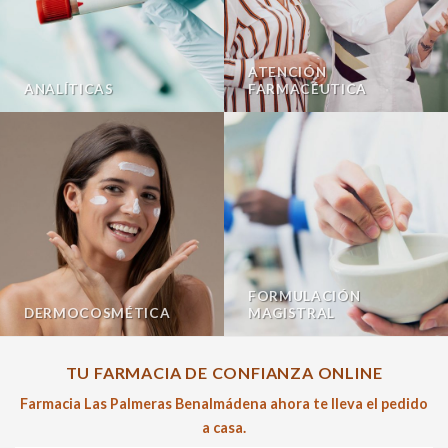
ATENCIÓN
ANALÍTICAS
FARMACÉUTICA
FORMULACIÓN
DERMOCOSMÉTICA
MAGISTRAL
TU FARMACIA DE CONFIANZA ONLINE
Farmacia Las Palmeras Benalmádena ahora te lleva el pedido
a casa.