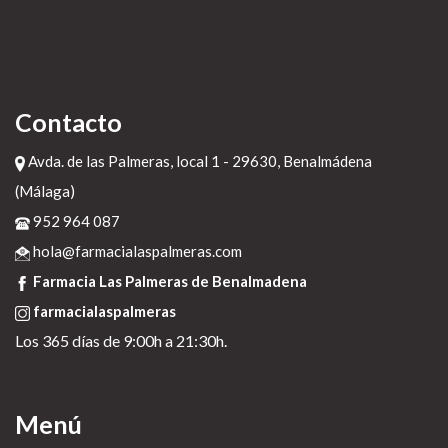
>>
arc-c.ca
>>
https://farmacialaspalmeras.com/laspalmerasmed-avodart-avidart-urocont-
duagen-generic-españa/
>>
Coentrega rapida amoxil amoxaren amoxigobens britamox clamoxyl
hosboral
20 de diciembre de 2022
Contacto
Avda. de las Palmeras, local 1 - 29630, Benalmádena
(Málaga)
952 964 087
hola@farmacialaspalmeras.com
Farmacia Las Palmeras de Benalmadena
farmacialaspalmeras
Los 365 días de 9:00h a 21:30h.
Menú