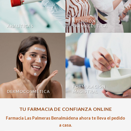
ATENCIÓN
ANALÍTICAS
FARMACÉUTICA
FORMULACIÓN
DERMOCOSMÉTICA
MAGISTRAL
TU FARMACIA DE CONFIANZA ONLINE
Farmacia Las Palmeras Benalmádena ahora te lleva el pedido
a casa.