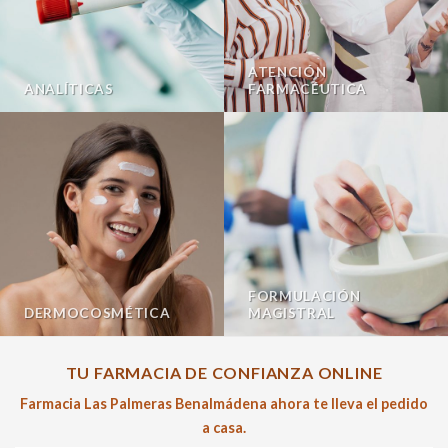
ATENCIÓN
ANALÍTICAS
FARMACÉUTICA
FORMULACIÓN
DERMOCOSMÉTICA
MAGISTRAL
TU FARMACIA DE CONFIANZA ONLINE
Farmacia Las Palmeras Benalmádena ahora te lleva el pedido
a casa.