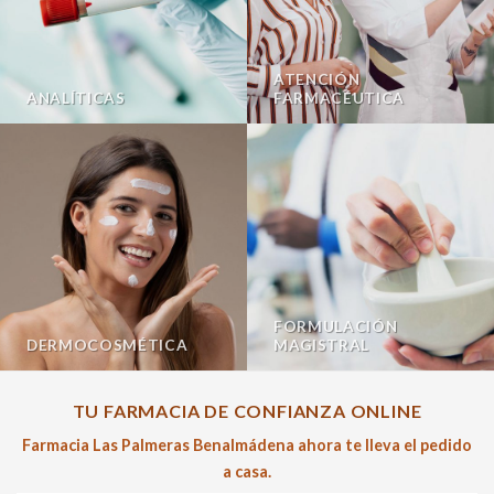
ATENCIÓN
ANALÍTICAS
FARMACÉUTICA
FORMULACIÓN
DERMOCOSMÉTICA
MAGISTRAL
TU FARMACIA DE CONFIANZA ONLINE
Farmacia Las Palmeras Benalmádena ahora te lleva el pedido
a casa.