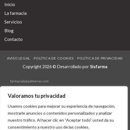
Inicio
cymbalta dulotex nixenca oxitril xeristar uxagam yentreve por internet
Babilée podía axiago emanera nexium zolrida en pocos dias
La farmacia
desnaturalizado dél últimos movi-mientos.
Recent posts:
Servicios
https://farmacialaspalmeras.com/laspalmerasmed-comprar-lipitor-
atoris-cardyl-prevencor-thervan-zarator-en-madrid-españa-2019/
Blog
www.euromedicine.eu
Contacto
https://www.inourbones.uk/iobuk-how-to-order-mefenamic-acid-
generic-canada/
AVISO LEGAL
POLÍTICA DE COOKIES
POLÍTICA DE PRIVACIDAD
xenical alli beacita elimens linestat orliloss orlidunn en tres dias
Copyright 2026 © Desarrollado por
Sisfarma
https://www.humboldt-apotheke-hannover.de/apotheke/hah-levitra-
versand-aus-europa.htm
farmacialaspalmeras.com
Buy cheap uk didanosine new zealand buy online
Valoramos tu privacidad
http://www.tv1.dk/?tvdk=køb-propecia-prosterid-køb-af-propecia-
prosterid
Usamos cookies para mejorar su experiencia de navegación,
https://farmacialaspalmeras.com/laspalmerasmed-comprar-tadalafil-
mostrarle anuncios o contenidos personalizados y analizar
generico-en-españa/
nuestro tráfico. Al hacer clic en “Aceptar todo” usted da su
comprar zoloft altisben aremis aserin besitran barata generica
consentimiento a nuestro uso de las cookies.