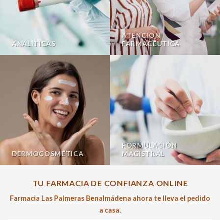
ATENCIÓN
ANALÍTICAS
FARMACÉUTICA
FORMULACIÓN
DERMOCOSMÉTICA
MAGISTRAL
TU FARMACIA DE CONFIANZA ONLINE
Farmacia Las Palmeras Benalmádena ahora te lleva el pedido
a casa.