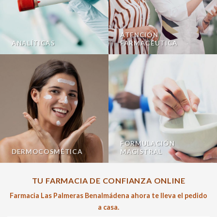
ATENCIÓN
ANALÍTICAS
FARMACÉUTICA
FORMULACIÓN
DERMOCOSMÉTICA
MAGISTRAL
TU FARMACIA DE CONFIANZA ONLINE
Farmacia Las Palmeras Benalmádena ahora te lleva el pedido
a casa.