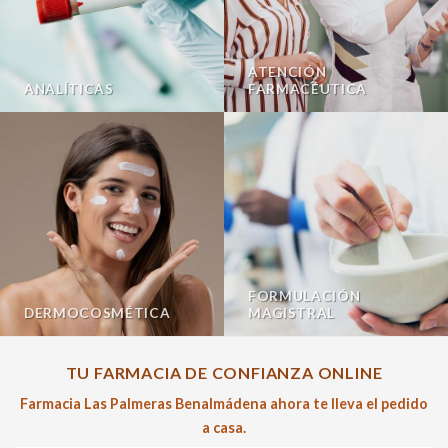
ATENCIÓN
ANALÍTICAS
FARMACÉUTICA
FORMULACIÓN
DERMOCOSMÉTICA
MAGISTRAL
TU FARMACIA DE CONFIANZA ONLINE
Farmacia Las Palmeras Benalmádena ahora te lleva el pedido
a casa.