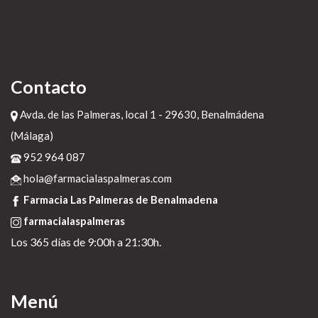
seguir aquí
www.farmaciabarreiros.com
20 de diciembre de 2022
Contacto
Avda. de las Palmeras, local 1 - 29630, Benalmádena
(Málaga)
952 964 087
hola@farmacialaspalmeras.com
Farmacia Las Palmeras de Benalmadena
farmacialaspalmeras
Los 365 días de 9:00h a 21:30h.
Menú