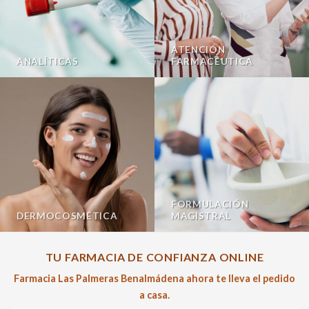
ATENCIÓN
ANALÍTICAS
FARMACÉUTICA
FORMULACIÓN
DERMOCOSMÉTICA
MAGISTRAL
TU FARMACIA DE CONFIANZA ONLINE
Farmacia Las Palmeras Benalmádena ahora te lleva el pedido
a casa.