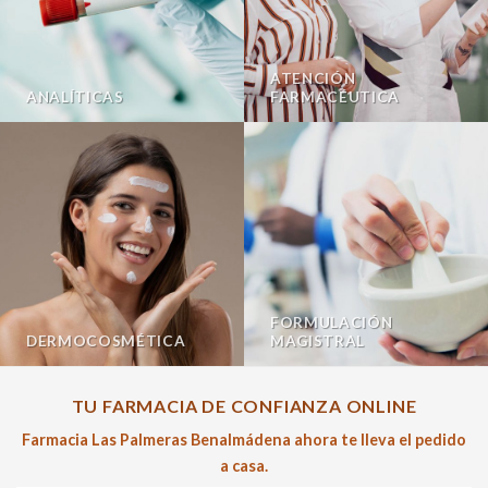
ATENCIÓN
ANALÍTICAS
FARMACÉUTICA
FORMULACIÓN
DERMOCOSMÉTICA
MAGISTRAL
TU FARMACIA DE CONFIANZA ONLINE
Farmacia Las Palmeras Benalmádena ahora te lleva el pedido
a casa.