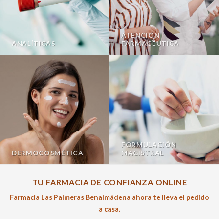
ATENCIÓN
ANALÍTICAS
FARMACÉUTICA
FORMULACIÓN
DERMOCOSMÉTICA
MAGISTRAL
TU FARMACIA DE CONFIANZA ONLINE
Farmacia Las Palmeras Benalmádena ahora te lleva el pedido
a casa.