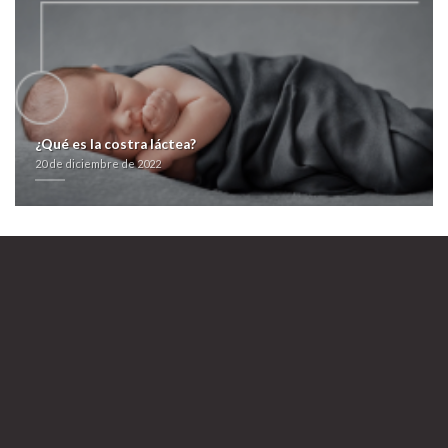
metocarbamol generico 500mg
Descubrir Publicaciones
www.testiecini.it
20 de diciembre de 2022
¿Qué es la costra láctea?
20 de diciembre de 2022