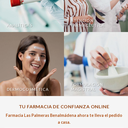
ATENCIÓN
ANALÍTICAS
FARMACÉUTICA
FORMULACIÓN
DERMOCOSMÉTICA
MAGISTRAL
TU FARMACIA DE CONFIANZA ONLINE
Farmacia Las Palmeras Benalmádena ahora te lleva el pedido
a casa.