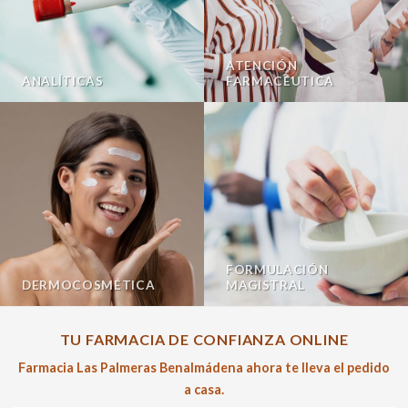
ATENCIÓN
ANALÍTICAS
FARMACÉUTICA
FORMULACIÓN
DERMOCOSMÉTICA
MAGISTRAL
TU FARMACIA DE CONFIANZA ONLINE
Farmacia Las Palmeras Benalmádena ahora te lleva el pedido
a casa.