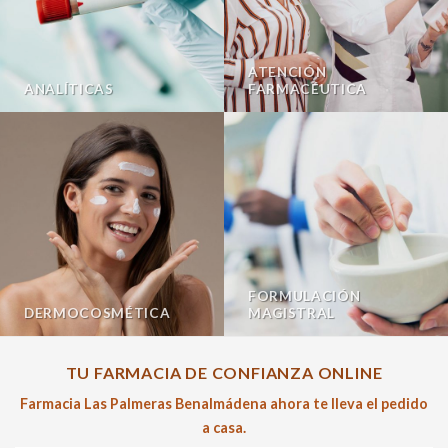
ATENCIÓN
ANALÍTICAS
FARMACÉUTICA
FORMULACIÓN
DERMOCOSMÉTICA
MAGISTRAL
TU FARMACIA DE CONFIANZA ONLINE
Farmacia Las Palmeras Benalmádena ahora te lleva el pedido
a casa.