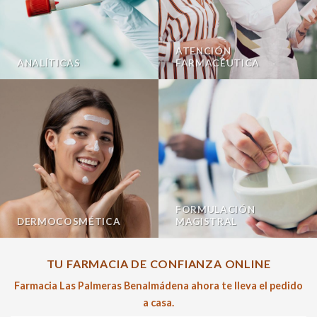
ATENCIÓN
ANALÍTICAS
FARMACÉUTICA
FORMULACIÓN
DERMOCOSMÉTICA
MAGISTRAL
TU FARMACIA DE CONFIANZA ONLINE
Farmacia Las Palmeras Benalmádena ahora te lleva el pedido
a casa.