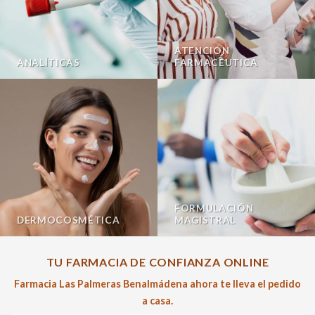
ATENCIÓN
ANALÍTICAS
FARMACÉUTICA
FORMULACIÓN
DERMOCOSMÉTICA
MAGISTRAL
TU FARMACIA DE CONFIANZA ONLINE
Farmacia Las Palmeras Benalmádena ahora te lleva el pedido
a casa.