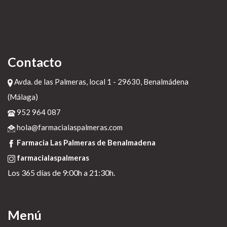
https://farmacialaspalmeras.com/laspalmerasmed-bimatoprost-careprost-
lumigan-latisse-a-buen-precio/
Web
comprar generico de paroxetina paxil arapaxel daparox frosinor seroxat xetin
motivan
https://farmacialaspalmeras.com/laspalmerasmed-comprar-cytotec-entrega-
rapida-5-dias/
Xenical alli beacita elimens linestat orliloss orlidunn super barata
20 de
Contacto
diciembre de 2022
Avda. de las Palmeras, local 1 - 29630, Benalmádena
(Málaga)
952 964 087
hola@farmacialaspalmeras.com
Farmacia Las Palmeras de Benalmadena
farmacialaspalmeras
Los 365 días de 9:00h a 21:30h.
Menú