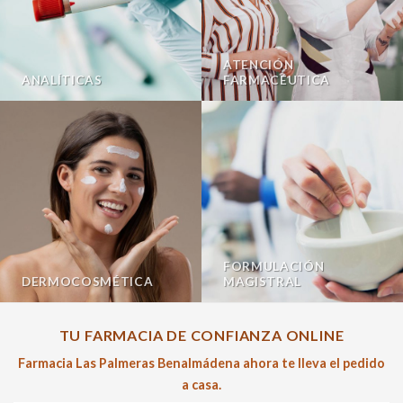
ATENCIÓN
ANALÍTICAS
FARMACÉUTICA
FORMULACIÓN
DERMOCOSMÉTICA
MAGISTRAL
TU FARMACIA DE CONFIANZA ONLINE
Farmacia Las Palmeras Benalmádena ahora te lleva el pedido
a casa.