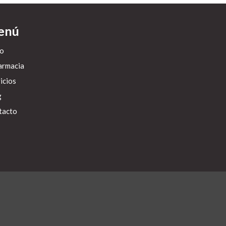
enú
io
armacia
icios
g
tacto