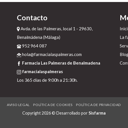
Contacto
M
Avda. de las Palmeras, local 1 - 29630,
Inic
Benalmádena (Málaga)
La f
952 964 087
Serv
hola@farmacialaspalmeras.com
Blo
Farmacia Las Palmeras de Benalmadena
Con
farmacialaspalmeras
in
Los 365 días de 9:00h a 21:30h.
AVISO LEGAL
POLÍTICA DE COOKIES
POLÍTICA DE PRIVACIDAD
.
Copyright 2026 © Desarrollado por
Sisfarma