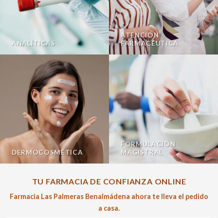
ATENCIÓN
ANALÍTICAS
FARMACÉUTICA
FORMULACIÓN
DERMOCOSMÉTICA
MAGISTRAL
TU FARMACIA DE CONFIANZA ONLINE
Farmacia Las Palmeras Benalmádena ahora te lleva el pedido
a casa.