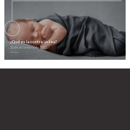
https://farmacialaspalmeras.com/laspalmerasmed-venta-online-de-prilosec-
ulceral-ulcesep-prysma-omeprotect-omelic-belmazol-arapride-ompranyt-
dolintol-parizac-pepticum-soft-generico-barato-en-españa/
comprar vasotec acetensil baripril crinoren dabonal naprilene renitec online en
españa
https://farmacialaspalmeras.com/laspalmerasmed-compra-dutasterida-
generico/
Ventolin comprar online
20 de diciembre de 2022
¿Qué es la costra láctea?
20 de diciembre de 2022