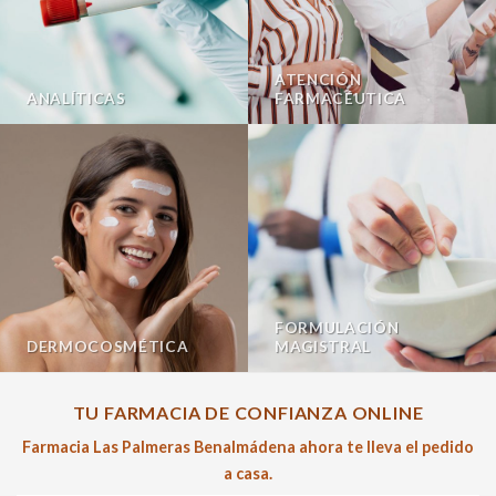
ATENCIÓN
ANALÍTICAS
FARMACÉUTICA
FORMULACIÓN
DERMOCOSMÉTICA
MAGISTRAL
TU FARMACIA DE CONFIANZA ONLINE
Farmacia Las Palmeras Benalmádena ahora te lleva el pedido
a casa.