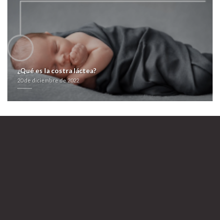
loitin-candifix-en-españa/
https://farmacialaspalmeras.com/laspalmerasmed-compra-ventolin-
genericos/
Ver Más Aquí
ver la publicación
Venta valtrex tridiavir
20 de diciembre de
2022
¿Qué es la costra láctea?
20 de diciembre de 2022