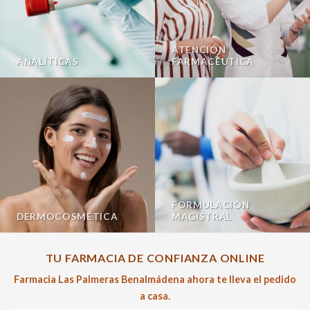
ATENCIÓN
ANALÍTICAS
FARMACÉUTICA
FORMULACIÓN
DERMOCOSMÉTICA
MAGISTRAL
TU FARMACIA DE CONFIANZA ONLINE
Farmacia Las Palmeras Benalmádena ahora te lleva el pedido
a casa.