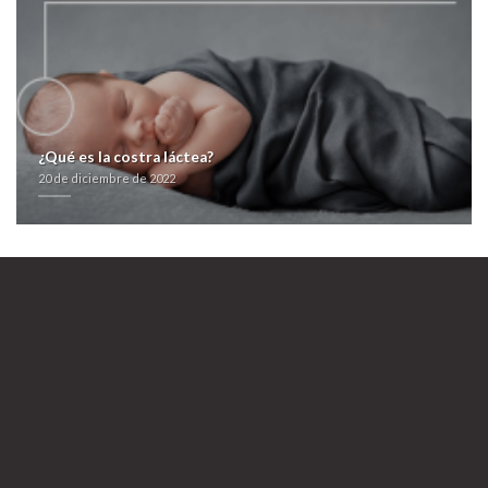
en-espana/
>
Seguir Este Sitio
>
sitio interesante
>
seguir leyendo publicación
>
farmacialaspalmeras.com
>
comprar synthroid dexnon eutirox gibraltar
>
farmacialaspalmeras.com
>
Venta de xenical alli beacita elimens linestat
orliloss orlidunn generica
20 de diciembre de 2022
¿Qué es la costra láctea?
20 de diciembre de 2022