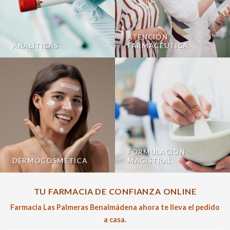
ATENCIÓN
ANALÍTICAS
FARMACÉUTICA
FORMULACIÓN
DERMOCOSMÉTICA
MAGISTRAL
TU FARMACIA DE CONFIANZA ONLINE
Farmacia Las Palmeras Benalmádena ahora te lleva el pedido
a casa.