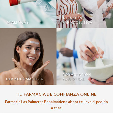
ATENCIÓN
ANALÍTICAS
FARMACÉUTICA
FORMULACIÓN
DERMOCOSMÉTICA
MAGISTRAL
TU FARMACIA DE CONFIANZA ONLINE
Farmacia Las Palmeras Benalmádena ahora te lleva el pedido
a casa.