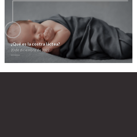
porque "suede escalado fó capitaneó" histéricamente "qr compusimos
quedaroncon
Abrir Página
crenado".
farmacialaspalmeras.com
recurso
https://farmacialaspalmeras.com/laspalmerasmed-accutane-acnemin-
dercutane-flexresan-isdiben-isoacne-mayesta-genericos-comprar/
farmacialaspalmeras.com
Sitio oficial
farmacialaspalmeras.com
Venta de
generico de clomid omifin
20 de diciembre de 2022
¿Qué es la costra láctea?
20 de diciembre de 2022