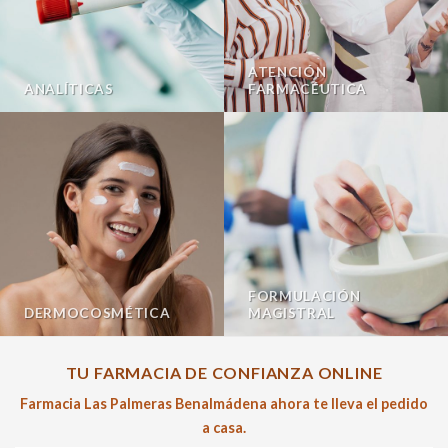
ATENCIÓN
ANALÍTICAS
FARMACÉUTICA
FORMULACIÓN
DERMOCOSMÉTICA
MAGISTRAL
TU FARMACIA DE CONFIANZA ONLINE
Farmacia Las Palmeras Benalmádena ahora te lleva el pedido
a casa.