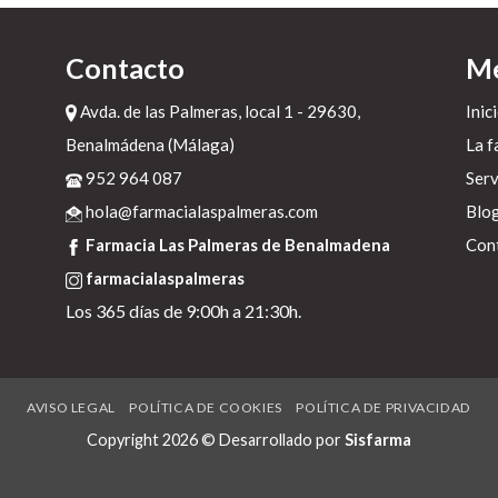
Contacto
M
ta
Avda. de las Palmeras, local 1 - 29630,
Inic
Benalmádena (Málaga)
La f
952 964 087
Serv
is
hola@farmacialaspalmeras.com
Blo
a
Farmacia Las Palmeras de Benalmadena
Con
farmacialaspalmeras
 q
Los 365 días de 9:00h a 21:30h.
,
s
AVISO LEGAL
POLÍTICA DE COOKIES
POLÍTICA DE PRIVACIDAD
Copyright 2026 © Desarrollado por
Sisfarma