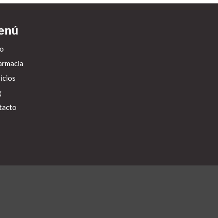
enú
io
armacia
icios
g
tacto