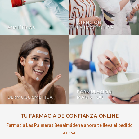
ATENCIÓN
ANALÍTICAS
FARMACÉUTICA
FORMULACIÓN
DERMOCOSMÉTICA
MAGISTRAL
TU FARMACIA DE CONFIANZA ONLINE
Farmacia Las Palmeras Benalmádena ahora te lleva el pedido
a casa.