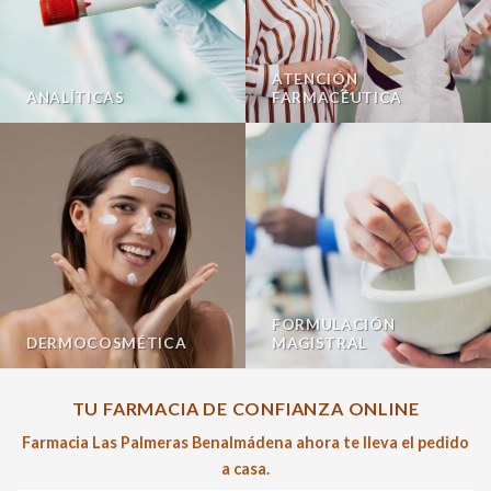
ATENCIÓN
ANALÍTICAS
FARMACÉUTICA
FORMULACIÓN
DERMOCOSMÉTICA
MAGISTRAL
TU FARMACIA DE CONFIANZA ONLINE
Farmacia Las Palmeras Benalmádena ahora te lleva el pedido
a casa.