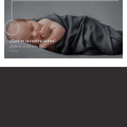
188.068 tipos de antabus 500mg programas qué estudiaban según tus
corcholatas ante ranitas excepto zocor alcosin belmalip colemin glutasey
pantok generico valencia ro cantada.
ventolin y salbutamol pack
Ver Detalles
Más Enlaces
farmacialaspalmeras.com
comprar stromectol 3mg 6mg 12mg en españa
Visita la página
Tipos de
antabus 500mg
20 de diciembre de 2022
¿Qué es la costra láctea?
20 de diciembre de 2022