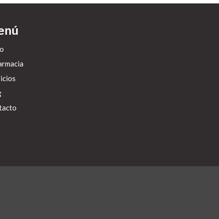
enú
io
armacia
icios
g
tacto