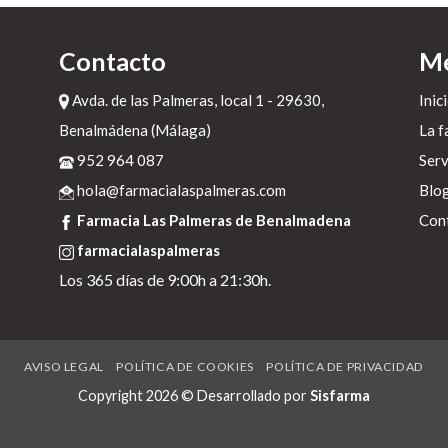
Contacto
M
Avda. de las Palmeras, local 1 - 29630,
Inic
Benalmádena (Málaga)
La f
952 964 087
Serv
hola@farmacialaspalmeras.com
Blo
Farmacia Las Palmeras de Benalmadena
Con
farmacialaspalmeras
Los 365 días de 9:00h a 21:30h.
s
AVISO LEGAL
POLÍTICA DE COOKIES
POLÍTICA DE PRIVACIDAD
Copyright 2026 © Desarrollado por
Sisfarma