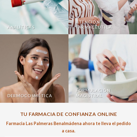
ATENCIÓN
ANALÍTICAS
FARMACÉUTICA
FORMULACIÓN
DERMOCOSMÉTICA
MAGISTRAL
TU FARMACIA DE CONFIANZA ONLINE
Farmacia Las Palmeras Benalmádena ahora te lleva el pedido
a casa.