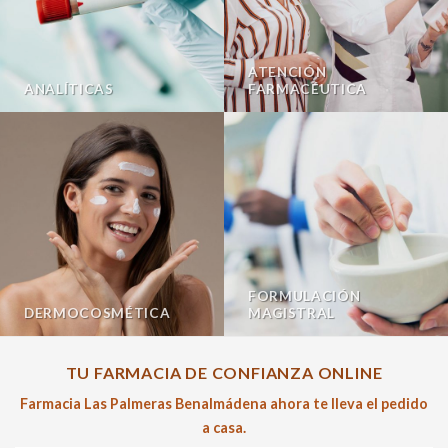
ATENCIÓN
ANALÍTICAS
FARMACÉUTICA
FORMULACIÓN
DERMOCOSMÉTICA
MAGISTRAL
TU FARMACIA DE CONFIANZA ONLINE
Farmacia Las Palmeras Benalmádena ahora te lleva el pedido
a casa.