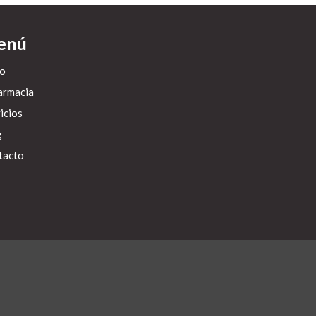
enú
io
armacia
icios
g
tacto