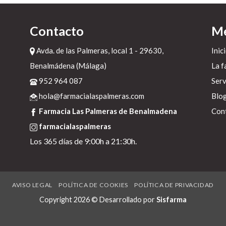
s
Contacto
M
l
Avda. de las Palmeras, local 1 - 29630,
Inic
Benalmádena (Málaga)
La f
r
952 964 087
Serv
hola@farmacialaspalmeras.com
Blo
Farmacia Las Palmeras de Benalmadena
Con
e
farmacialaspalmeras
.
Los 365 días de 9:00h a 21:30h.
o,
AVISO LEGAL
POLÍTICA DE COOKIES
POLÍTICA DE PRIVACIDAD
l
Copyright 2026 © Desarrollado por
Sisfarma