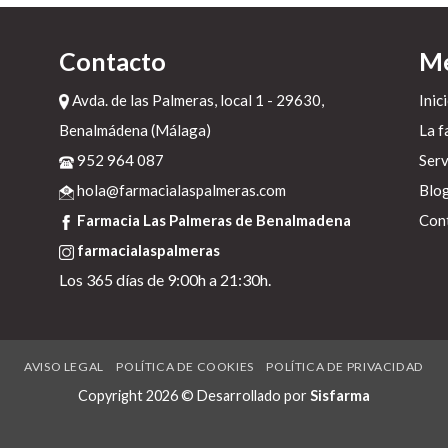
Contacto
M
Avda. de las Palmeras, local 1 - 29630,
Inic
Benalmádena (Málaga)
La f
952 964 087
Serv
e
hola@farmacialaspalmeras.com
Blo
Farmacia Las Palmeras de Benalmadena
Con
farmacialaspalmeras
e
Los 365 días de 9:00h a 21:30h.
os
ec
AVISO LEGAL
POLÍTICA DE COOKIES
POLÍTICA DE PRIVACIDAD
na
Copyright 2026 © Desarrollado por
Sisfarma