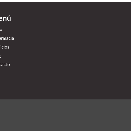
enú
io
armacia
icios
g
tacto