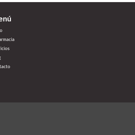
enú
io
armacia
icios
g
tacto