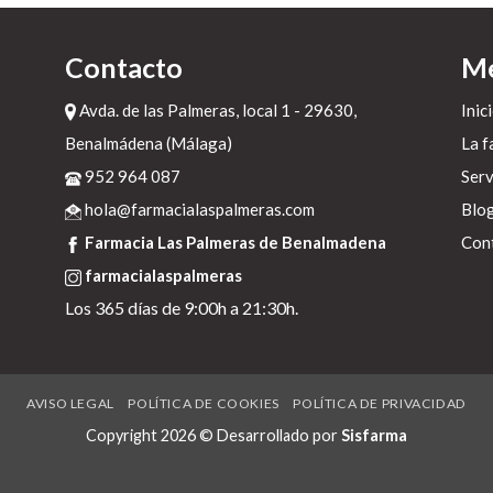
Contacto
M
Avda. de las Palmeras, local 1 - 29630,
Inic
Benalmádena (Málaga)
La f
952 964 087
Serv
r
hola@farmacialaspalmeras.com
Blo
Farmacia Las Palmeras de Benalmadena
Con
farmacialaspalmeras
Los 365 días de 9:00h a 21:30h.
os
AVISO LEGAL
POLÍTICA DE COOKIES
POLÍTICA DE PRIVACIDAD
,
Copyright 2026 © Desarrollado por
Sisfarma