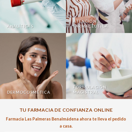
ATENCIÓN
ANALÍTICAS
FARMACÉUTICA
FORMULACIÓN
DERMOCOSMÉTICA
MAGISTRAL
TU FARMACIA DE CONFIANZA ONLINE
Farmacia Las Palmeras Benalmádena ahora te lleva el pedido
a casa.