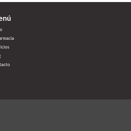
enú
io
armacia
icios
g
tacto