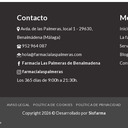
o
Contacto
M
e
a
Avda. de las Palmeras, local 1 - 29630,
Inic
Benalmádena (Málaga)
La f
952 964 087
Serv
e
hola@farmacialaspalmeras.com
Blo
Farmacia Las Palmeras de Benalmadena
Con
e
farmacialaspalmeras
Los 365 días de 9:00h a 21:30h.
AVISO LEGAL
POLÍTICA DE COOKIES
POLÍTICA DE PRIVACIDAD
Copyright 2026 © Desarrollado por
Sisfarma
a