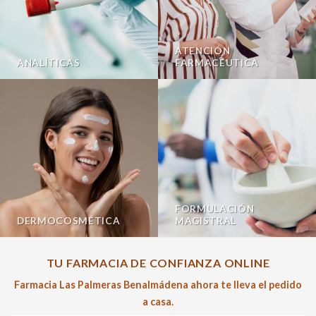
ATENCIÓN
ANALÍTICAS
FARMACÉUTICA
FORMULACIÓN
DERMOCOSMÉTICA
MAGISTRAL
TU FARMACIA DE CONFIANZA ONLINE
Farmacia Las Palmeras Benalmádena ahora te lleva el pedido
a casa.