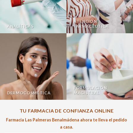
ATENCIÓN
ANALÍTICAS
FARMACÉUTICA
FORMULACIÓN
DERMOCOSMÉTICA
MAGISTRAL
TU FARMACIA DE CONFIANZA ONLINE
Farmacia Las Palmeras Benalmádena ahora te lleva el pedido
a casa.