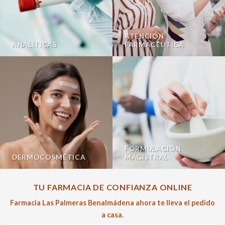
ATENCIÓN
ANALÍTICAS
FARMACÉUTICA
FORMULACIÓN
DERMOCOSMÉTICA
MAGISTRAL
TU FARMACIA DE CONFIANZA ONLINE
Farmacia Las Palmeras Benalmádena ahora te lleva el pedido
a casa.