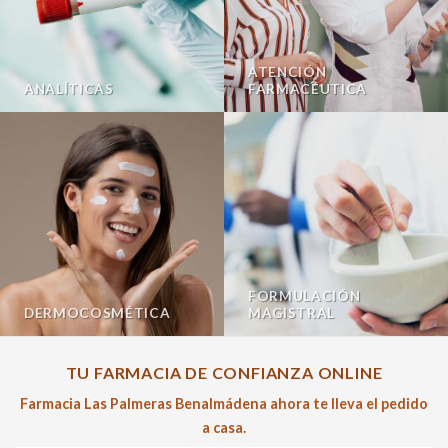
ATENCIÓN
ANALÍTICAS
FARMACÉUTICA
FORMULACIÓN
DERMOCOSMÉTICA
MAGISTRAL
TU FARMACIA DE CONFIANZA ONLINE
Farmacia Las Palmeras Benalmádena ahora te lleva el pedido
a casa.