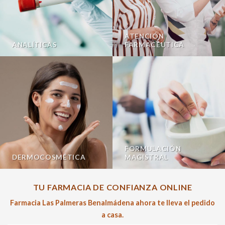
ATENCIÓN
ANALÍTICAS
FARMACÉUTICA
FORMULACIÓN
DERMOCOSMÉTICA
MAGISTRAL
TU FARMACIA DE CONFIANZA ONLINE
Farmacia Las Palmeras Benalmádena ahora te lleva el pedido
a casa.