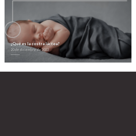
Sikker køb af levothyroxine levothyroxin online danmark uden recept
www.dramaqueens.co.nz
20 de diciembre de 2022
¿Qué es la costra láctea?
20 de diciembre de 2022