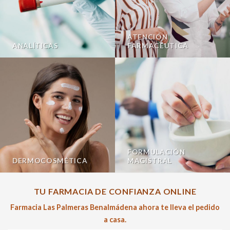
ATENCIÓN
ANALÍTICAS
FARMACÉUTICA
FORMULACIÓN
DERMOCOSMÉTICA
MAGISTRAL
TU FARMACIA DE CONFIANZA ONLINE
Farmacia Las Palmeras Benalmádena ahora te lleva el pedido
a casa.