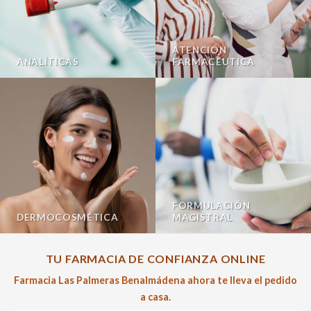
ATENCIÓN
ANALÍTICAS
FARMACÉUTICA
FORMULACIÓN
DERMOCOSMÉTICA
MAGISTRAL
TU FARMACIA DE CONFIANZA ONLINE
Farmacia Las Palmeras Benalmádena ahora te lleva el pedido
a casa.