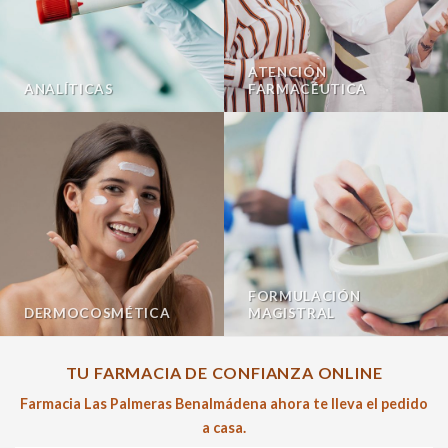
ATENCIÓN
ANALÍTICAS
FARMACÉUTICA
FORMULACIÓN
DERMOCOSMÉTICA
MAGISTRAL
TU FARMACIA DE CONFIANZA ONLINE
Farmacia Las Palmeras Benalmádena ahora te lleva el pedido
a casa.