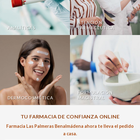
ATENCIÓN
ANALÍTICAS
FARMACÉUTICA
FORMULACIÓN
DERMOCOSMÉTICA
MAGISTRAL
TU FARMACIA DE CONFIANZA ONLINE
Farmacia Las Palmeras Benalmádena ahora te lleva el pedido
a casa.