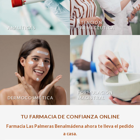
ATENCIÓN
ANALÍTICAS
FARMACÉUTICA
FORMULACIÓN
DERMOCOSMÉTICA
MAGISTRAL
TU FARMACIA DE CONFIANZA ONLINE
Farmacia Las Palmeras Benalmádena ahora te lleva el pedido
a casa.