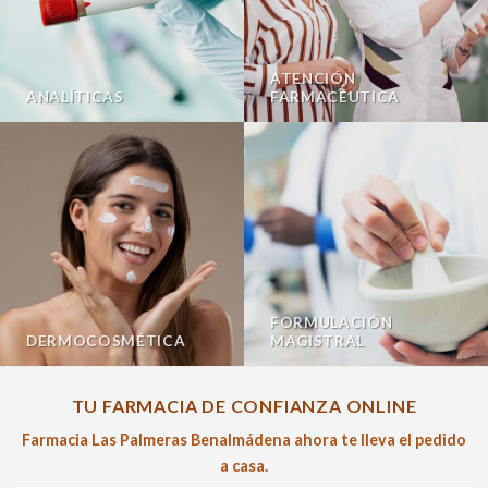
ATENCIÓN
ANALÍTICAS
FARMACÉUTICA
FORMULACIÓN
DERMOCOSMÉTICA
MAGISTRAL
TU FARMACIA DE CONFIANZA ONLINE
Farmacia Las Palmeras Benalmádena ahora te lleva el pedido
a casa.