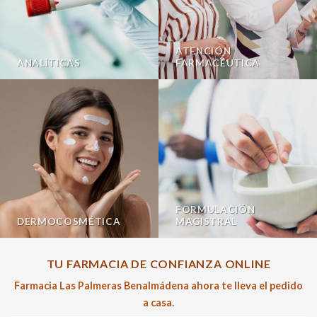
ATENCIÓN
ANALÍTICAS
FARMACÉUTICA
FORMULACIÓN
DERMOCOSMÉTICA
MAGISTRAL
TU FARMACIA DE CONFIANZA ONLINE
Farmacia Las Palmeras Benalmádena ahora te lleva el pedido
a casa.