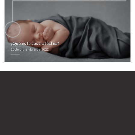
farmacialaspalmeras.com
https://www.fairtrade-towns.de/news/news-detail/fttws-ponstel-
parkemed-ponstan-ponalar-kaufen-günstig-auf-rechnung
nota
Ver Web
seguir leyendo contenido
¿Qué es la costra láctea?
20 de diciembre de 2022
20 de diciembre de 2022