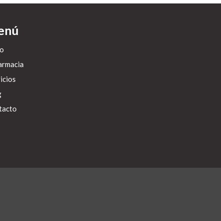
enú
io
armacia
icios
g
tacto