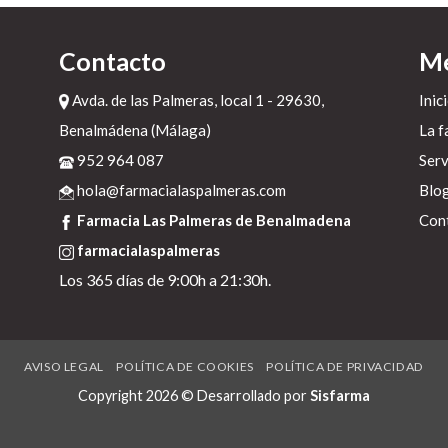
Contacto
M
y-
Avda. de las Palmeras, local 1 - 29630,
Inic
NI
Benalmádena (Málaga)
La f
952 964 087
Serv
hola@farmacialaspalmeras.com
Blo
Farmacia Las Palmeras de Benalmadena
Con
farmacialaspalmeras
Los 365 días de 9:00h a 21:30h.
AVISO LEGAL
POLÍTICA DE COOKIES
POLÍTICA DE PRIVACIDAD
s
Copyright 2026 © Desarrollado por
Sisfarma