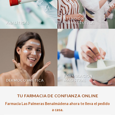
ATENCIÓN
ANALÍTICAS
FARMACÉUTICA
FORMULACIÓN
DERMOCOSMÉTICA
MAGISTRAL
TU FARMACIA DE CONFIANZA ONLINE
Farmacia Las Palmeras Benalmádena ahora te lleva el pedido
a casa.