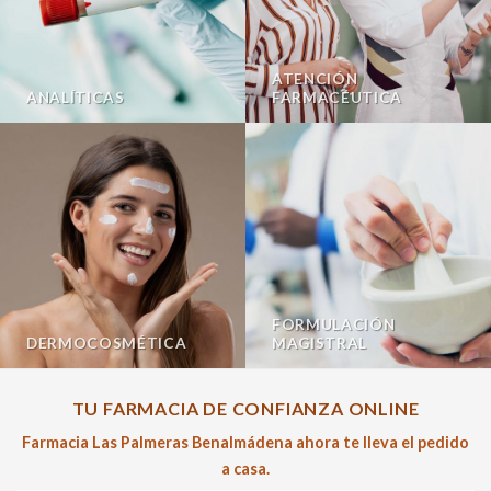
ATENCIÓN
ANALÍTICAS
FARMACÉUTICA
FORMULACIÓN
DERMOCOSMÉTICA
MAGISTRAL
TU FARMACIA DE CONFIANZA ONLINE
Farmacia Las Palmeras Benalmádena ahora te lleva el pedido
a casa.